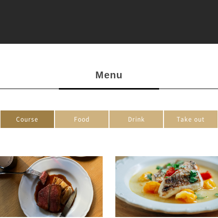
Menu
Course
Food
Drink
Take out