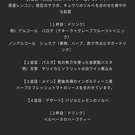
県産レンコン、枝豆のサラダ、キュウリのソルベを合わせた爽やか
な前菜
［１杯目：ドリンク］
例）アルコール パロマ（テキーラ＋グレープフルーツ＋トニッ
ク）
ノンアルコール シュラブ（果物、ハーブ、酢で作るビネガードリ
ンク）
【２皿目：パスタ】旬の魚介を使った自家製パスタ
例）天草 ヤリイカとソフリットの白ワイン煮込み
【３皿目：メイン】肥後赤鶏のインボルティーニ風
ハーブとフレッシュトマトのソースを合わせています。
【４皿目：デザート】バジルとレモンのソルベ
［２杯目：ドリンク］
ベルベーヌのハーブティー